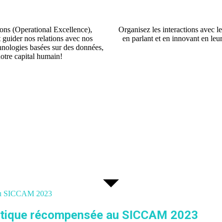
ons (Operational Excellence),
Organisez les interactions avec le
t guider nos relations avec nos
en parlant et en innovant en leu
chnologies basées sur des données,
notre capital humain!
Tap to the future
e au SICCAM 2023
guistique récompensée au SICCAM 2023