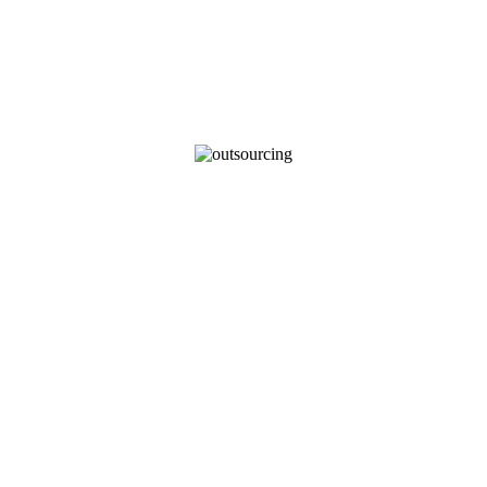
s de l'externalisation avec QUALEADITY, votre spécialiste en 